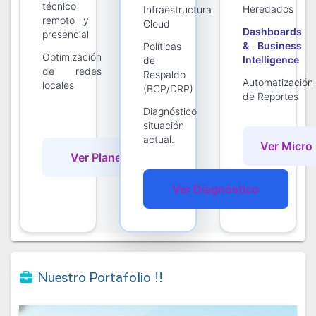
técnico
Heredados
Infraestructura
remoto y
Cloud
Dashboards
presencial
& Business
Políticas
Optimización
Intelligence
de
de redes
Respaldo
Automatización
locales
(BCP/DRP)
de Reportes
Diagnóstico
situación
actual.
Ver Micro
Ver Planes Pyme
Ver Diagnóstico
Nuestro Portafolio !!