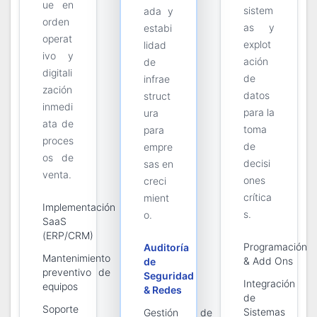
ue en
sistem
ada y
orden
as y
estabi
operat
explot
lidad
ivo y
ación
de
digitali
de
infrae
zación
datos
struct
inmedi
para la
ura
ata de
toma
para
proces
de
empre
os de
decisi
sas en
venta.
ones
creci
crítica
mient
Implementación
s.
o.
SaaS
(ERP/CRM)
Programación
Auditoría
Mantenimiento
& Add Ons
de
preventivo de
Seguridad
Integración
equipos
& Redes
de
Soporte
Sistemas
Gestión de