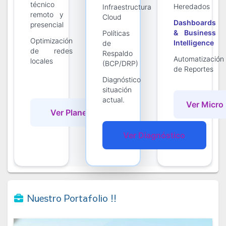
técnico
Heredados
Infraestructura
remoto y
Cloud
Dashboards
presencial
& Business
Políticas
Optimización
Intelligence
de
de redes
Respaldo
Automatización
locales
(BCP/DRP)
de Reportes
Diagnóstico
situación
actual.
Ver Micro
Ver Planes Pyme
Ver Diagnóstico
Nuestro Portafolio !!