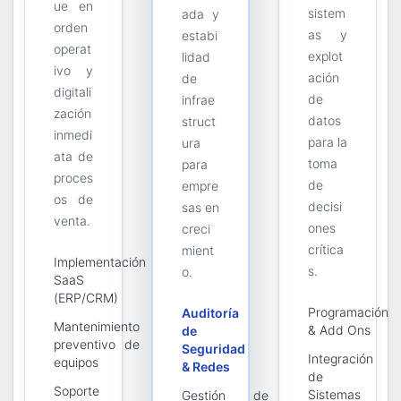
ue en
sistem
ada y
orden
as y
estabi
operat
explot
lidad
ivo y
ación
de
digitali
de
infrae
zación
datos
struct
inmedi
para la
ura
ata de
toma
para
proces
de
empre
os de
decisi
sas en
venta.
ones
creci
crítica
mient
Implementación
s.
o.
SaaS
(ERP/CRM)
Programación
Auditoría
Mantenimiento
& Add Ons
de
preventivo de
Seguridad
Integración
equipos
& Redes
de
Soporte
Sistemas
Gestión de